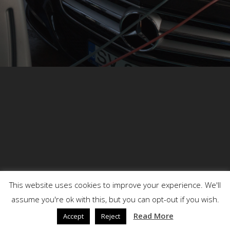
This website uses cookies to improve your experience. We'll
assume you're ok with this, but you can opt-out if you wish.
© 2026 DENSON.
Read More
Accept
Reject