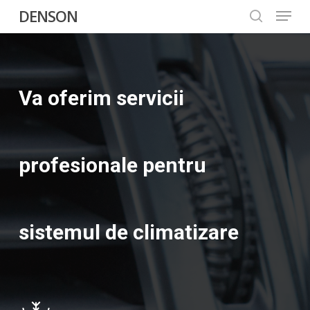
Menu
Skip
DENSON
to
search
Close
main
Menu
content
Va oferim servicii
profesionale pentru
sistemul de climatizare